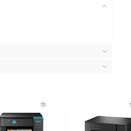
2400 dpi
recibes para hacer una devolución.
erentes, otras con restricciones y algunas que no se
ores tienen:
 productos para asfalto, hormigón, albañilería.
solución