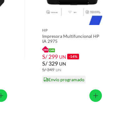
HP
Impresora Multifuncional HP
IA 2975
S/ 299
UN
-14%
S/ 329
UN
S/ 349
UN
Envío programado