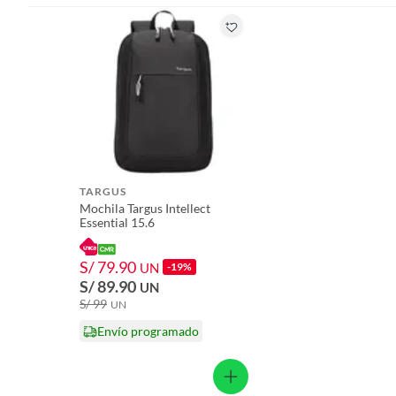
Licores y cigarros electrónicos.
Conexión WiFi
Sí
Dimensiones
37,5x3
Modelo
L5590
Profundidad
57,8 c
TARGUS
Mochila Targus Intellect
Essential 15.6
S/ 79.90
UN
-19%
S/ 89.90
UN
S/ 99
UN
Envío programado