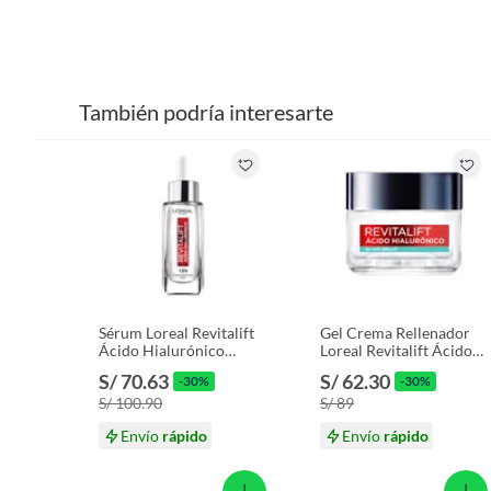
También podría interesarte
Sérum Loreal Revitalift
Gel Crema Rellenador
Ácido Hialurónico
Loreal Revitalift Ácido
Envase 30 mL
Hialurónico Envase 50
S/ 70.63
S/ 62.30
-30%
-30%
mL
S/ 100.90
S/ 89
Envío
rápido
Envío
rápido