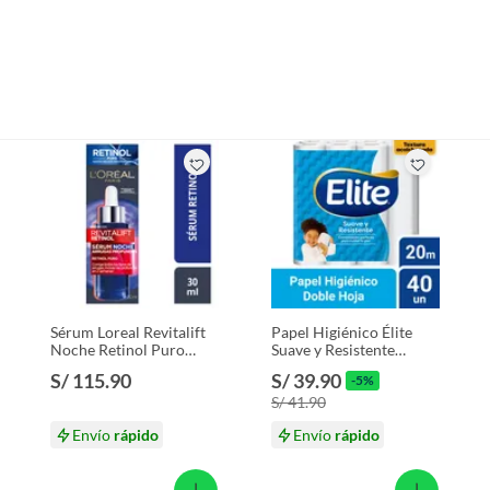
Sérum Loreal Revitalift
Papel Higiénico Élite
Noche Retinol Puro
Suave y Resistente
Envase 30 mL
Empaque 40 Und
S/ 115.90
S/ 39.90
-5%
S/ 41.90
Envío
rápido
Envío
rápido