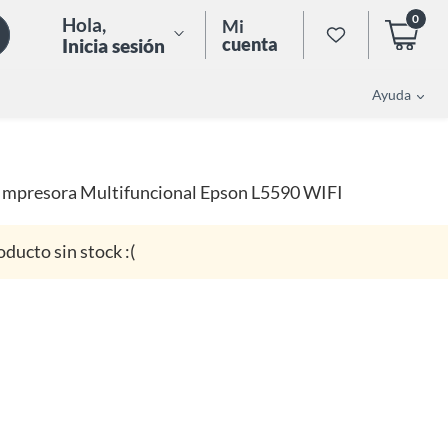
0
Hola
,
Mi
cuenta
Inicia sesión
Ayuda
Impresora Multifuncional Epson L5590 WIFI
oducto sin stock :(