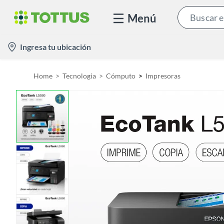
Menú
l
Ingresa tu ubicación
o
c
Home
Tecnologia
Cómputo
Impresoras
a
t
i
o
n
-
i
c
o
n