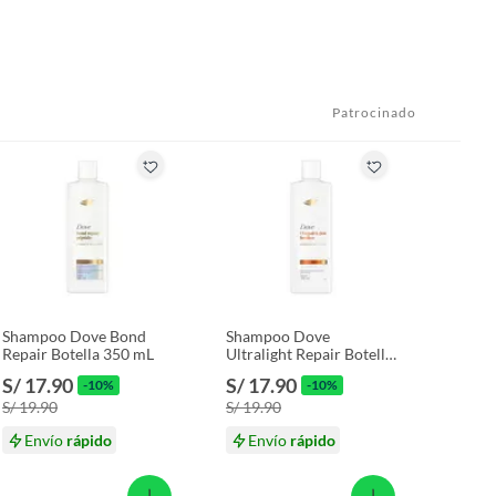
Patrocinado
Shampoo Dove Bond
Shampoo Dove
Repair Botella 350 mL
Ultralight Repair Botella
370 mL
S/ 17.90
S/ 17.90
-10%
-10%
S/ 19.90
S/ 19.90
Envío
rápido
Envío
rápido