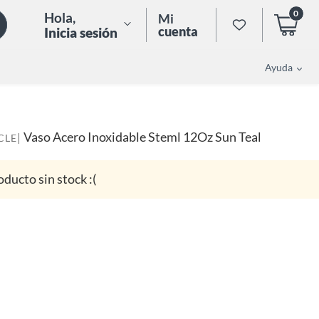
0
Hola
,
Mi
cuenta
Inicia sesión
Ayuda
Vaso Acero Inoxidable Steml 12Oz Sun Teal
|
CLE
oducto sin stock :(