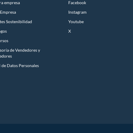
ra empresa
Facebook
 Empresa
Instagram
es Sostenibilidad
Youtube
ogos
X
rsos
soría de Vendedores y
edores
l de Datos Personales