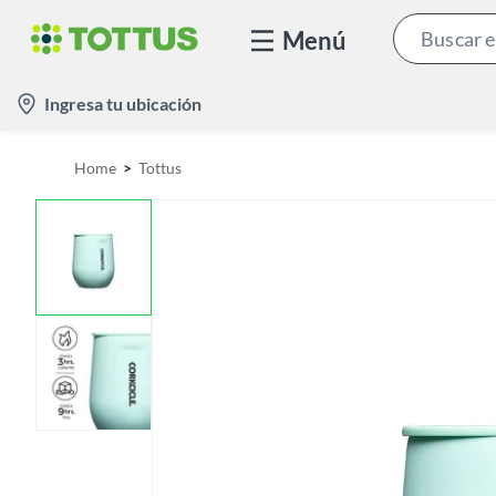
Menú
l
Ingresa tu ubicación
o
c
Home
Tottus
a
t
i
o
n
-
i
c
o
n