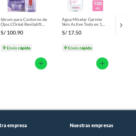
Sérum para Contorno de
Agua Micelar Garnier
Peelin
Ojos L’Oréal Revitalift
Skin Active Todo en 1
Loreal
Ácido Hialurónico
Envase 100 mL
mL
S/ 100.90
S/ 17.50
S/ 69
Envase 20 mL
S/ 92.
Envío
rápido
Envío
rápido
En
tra empresa
Nuestras empresas