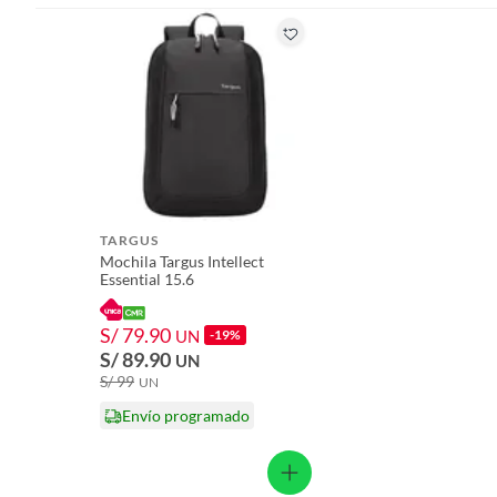
Licores y cigarros electrónicos.
formato
Unidad
Garantia
2 años
Información adicional
Incluye
tinta de
amarill
impreso
TARGUS
Mochila Targus Intellect
Essential 15.6
Color
Negro
S/ 79.90
UN
-19%
S/ 89.90
UN
Alto
18,7 c
S/ 99
UN
Envío programado
Ancho
37,5 c