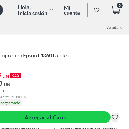
0
Hola
,
Mi
cuenta
Inicia sesión
Ayuda
Impresora Epson L4360 Duplex
9
-22%
UN
9
UN
UN
ta 899 CMR Puntos
programado
Agregar al Carro
 impresora
:
Impresora
Conectividad/conexión
:
Inalámbri