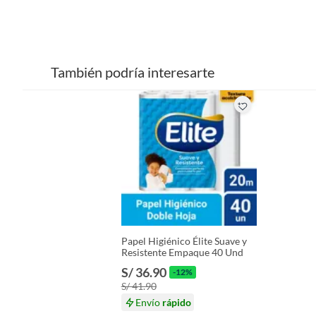
Cantidad de bandejas
1
maxSaleUnit
6
También podría interesarte
Cantidad de puertos USB
1
Compatible con
Windo
Dimensiones
37,5×3
Largo
34,7 c
Papel Higiénico Élite Suave y
Resistente Empaque 40 Und
S/ 36.90
-12%
Cantidad de hojas
100 hoj
S/ 41.90
Envío
rápido