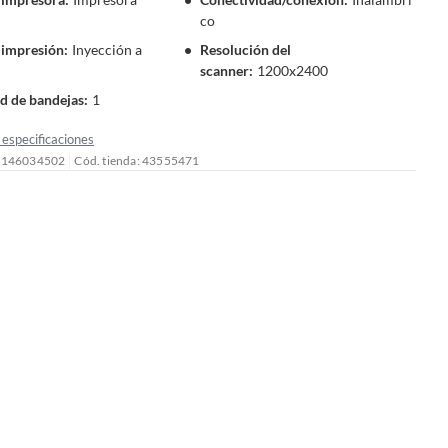
co
 impresión
:
Inyección a
Resolución del
scanner
:
1200x2400
d de bandejas
:
1
especificaciones
: 146034502
Cód. tienda: 43555471