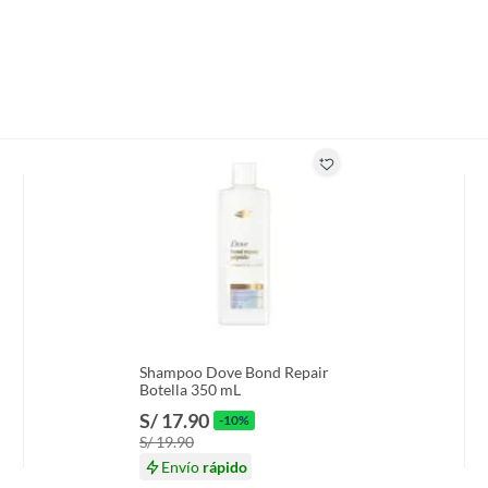
ws
4,7×18,7 cm
m
Shampoo Dove Bond Repair
Botella 350 mL
S/ 17.90
-10%
as
S/ 19.90
Envío
rápido