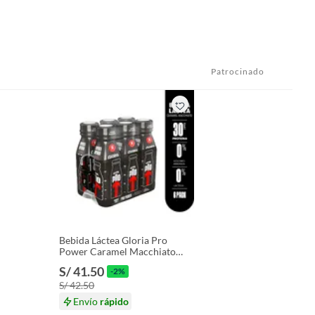
Patrocinado
Bebida Láctea Gloria Pro
Power Caramel Macchiato
Sixpack Botella 320 mL
S/ 41.50
-2%
S/ 42.50
Envío
rápido