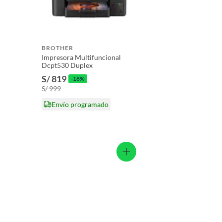
BROTHER
Impresora Multifuncional
Dcpt530 Duplex
S/ 819
-18%
S/ 999
Envío programado