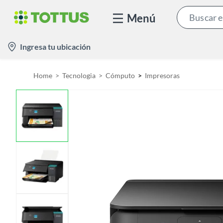
Menú
l
Ingresa tu ubicación
o
c
Home
Tecnologia
Cómputo
Impresoras
a
t
i
o
n
-
i
c
o
n