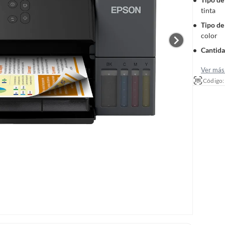
tinta
Tipo de
color
Cantida
Ver más 
Código