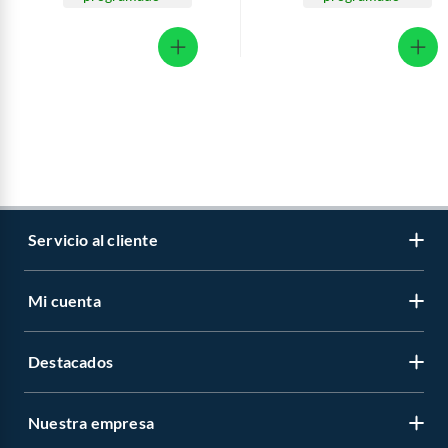
Servicio al cliente
Mi cuenta
Libro de reclamaciones
Contáctanos
Destacados
Regístrate
Medios de pago
Cambiar contraseña
Nuestra empresa
Recetas
Tipos de entrega
Mis compras