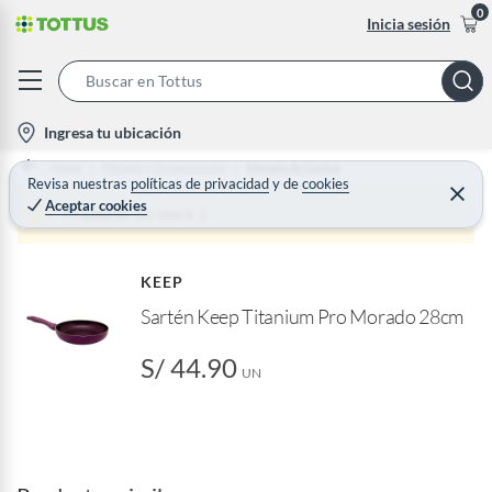
0
Inicia sesión
S
e
l
Ingresa tu ubicación
a
o
Home
Menaje y Organización
Menaje de Cocina
r
c
Revisa nuestras
políticas de privacidad
y
de
cookies
C
c
Aceptar cookies
e
a
Producto sin stock :(
h
r
t
r
B
a
i
r
a
KEEP
o
r
Sartén Keep Titanium Pro Morado 28cm
n
-
S/ 44.90
i
UN
c
o
n