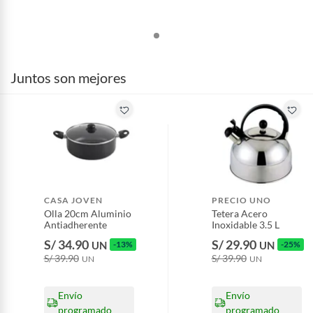
Juntos son mejores
CASA JOVEN
PRECIO UNO
Olla 20cm Aluminio
Tetera Acero
Antiadherente
Inoxidable 3.5 L
S/ 34.90
S/ 29.90
UN
-13%
UN
-25%
S/ 39.90
S/ 39.90
UN
UN
Envío
Envío
programado
programado