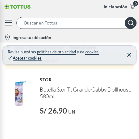
0
Inicia sesión
S
e
l
Ingresa tu ubicación
a
o
Home
Menaje y Organización
Menaje de Cocina
r
c
Revisa nuestras
políticas de privacidad
y
de
cookies
C
c
Aceptar cookies
e
a
Producto sin stock :(
h
r
t
r
B
a
i
r
a
STOR
o
r
Botella Stor Tt Grande Gabby Dollhouse
n
580mL
-
i
S/ 26.90
c
UN
o
n