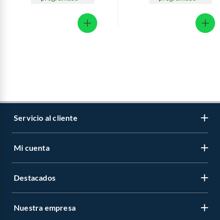
Servicio al cliente
Mi cuenta
Libro de reclamaciones
Contáctanos
Destacados
Regístrate
Medios de pago
Cambiar contraseña
Nuestra empresa
Recetas
Tipos de entrega
Mis compras