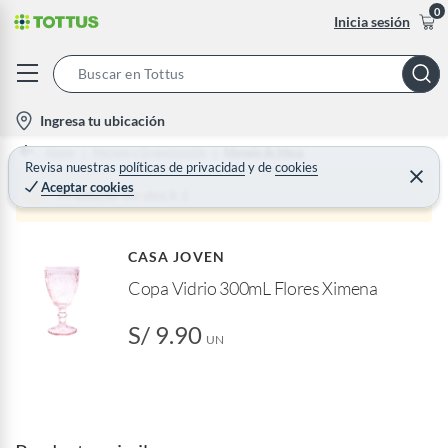
0
Inicia sesión
S
e
l
Ingresa tu ubicación
a
o
Home
Menaje y Organización
Menaje de Mesa
r
c
Revisa nuestras
políticas de privacidad
y
de
cookies
C
c
Aceptar cookies
e
a
Producto sin stock :(
h
r
t
r
B
a
i
r
a
CASA JOVEN
o
r
Copa Vidrio 300mL Flores Ximena
n
-
S/ 9.90
i
UN
c
o
n