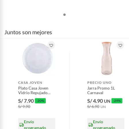
Juntos son mejores
CASA JOVEN
PRECIO UNO
Plato Casa Joven
Jarra Promo 1L
Vidrio Repujado
Carnaval
Flores 32 cm
S/ 7.90
S/ 4.90
-20%
UN
-29%
S/ 9.90
S/ 6.90
UN
Envío
Envío
programado
programado