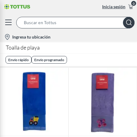
0
Inicia sesión
Search
Bar
location-
Ingresa tu ubicación
icon
Toalla de playa
Envío rápido
Envío programado