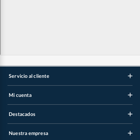
Servicio al cliente
Mi cuenta
Libro de reclamaciones
Contáctanos
Destacados
Regístrate
Medios de pago
Cambiar contraseña
Nuestra empresa
Recetas
Tipos de entrega
Mis compras