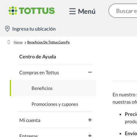
Menú
location-
Ingresa tu ubicación
icon
Home
Beneficios De Tottus.com.pe
Centro de Ayuda
Compras en Tottus
Beneficios
En nuestro 
nuestras of
Promociones y cupones
Preci
Mi cuenta
produ
Envío
Entregas
Crear cuenta