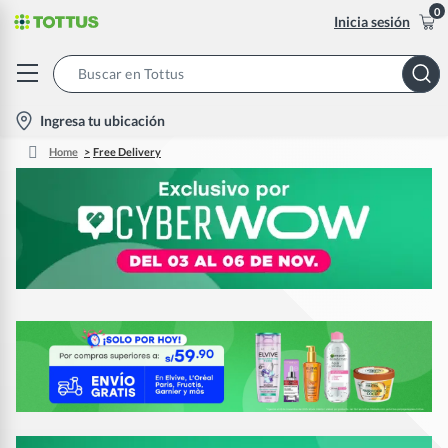
0
Inicia sesión
Search
Bar
location-
Ingresa tu ubicación
icon
Home
Free Delivery