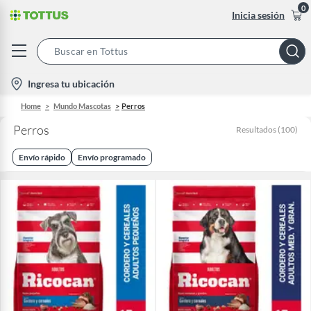
0
Inicia sesión
Search
Bar
location-
Ingresa tu ubicación
icon
Home
Mundo Mascotas
Perros
Perros
Resultados
(
100
)
Envío rápido
Envío programado