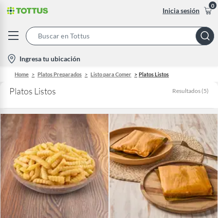
0
Inicia sesión
Search
Bar
location-
Ingresa tu ubicación
icon
Home
Platos Preparados
Listo para Comer
Platos Listos
Platos Listos
Resultados
(
5
)