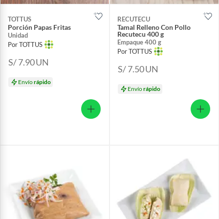
TOTTUS
RECUTECU
Porción Papas Fritas
Tamal Relleno Con Pollo
Recutecu 400 g
Unidad
Empaque 400 g
Por TOTTUS
Por TOTTUS
S/ 7.90
UN
S/ 7.50
UN
Envío
rápido
Envío
rápido