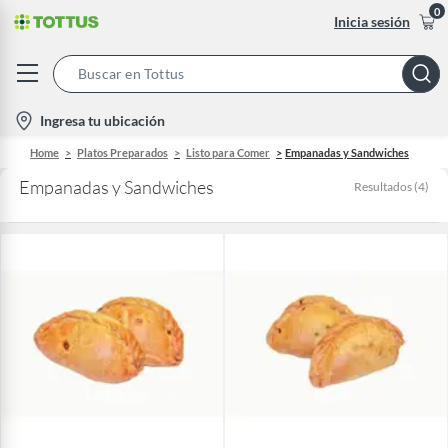
0
Inicia sesión
Search
Bar
location-
Ingresa tu ubicación
icon
Home
Platos Preparados
Listo para Comer
Empanadas y Sandwiches
Empanadas y Sandwiches
Resultados
(
4
)