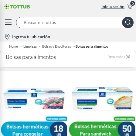
0
Inicia sesión
Search
Bar
location-
Ingresa tu ubicación
icon
Home
Limpieza
Bolsas y Envolturas
Bolsas para alimentos
Bolsas para alimentos
Resultados
(
8
)