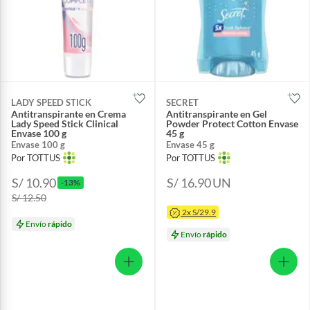
LADY SPEED STICK
SECRET
Antitranspirante en Crema
Antitranspirante en Gel
Lady Speed Stick Clinical
Powder Protect Cotton Envase
Envase 100 g
45 g
Envase 100 g
Envase 45 g
Por TOTTUS
Por TOTTUS
S/ 10.90
S/ 16.90
UN
-13%
S/ 12.50
2x S/29.9
Envío
rápido
Envío
rápido