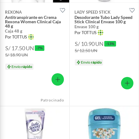
REXONA
LADY SPEED STICK
Antitranspirante en Crema
Desodorante Tubo Lady Speed
Rexona Women Clinical Caja
Stick Clinical Envase 100 g
48 g
Envase 100 g
Caja 48 g
Por TOTTUS
Por TOTTUS
S/ 10.90
UN
-13%
S/ 17.50
UN
-7%
S/ 12.50
UN
S/ 18.90
UN
Envío
rápido
Envío
rápido
Patrocinado