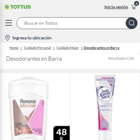
0
Inicia sesión
Search
Bar
location-
Ingresa tu ubicación
icon
Home
Cuidado Personal
Cuidado Mujer
Desodorantes en Barra
Desodorantes en Barra
Resultados
(
28
)