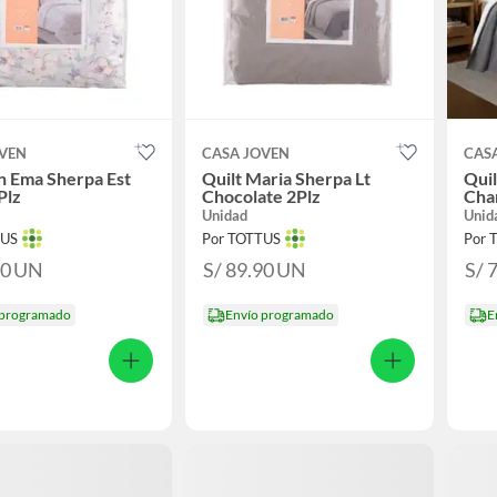
OVEN
CASA JOVEN
CAS
n Ema Sherpa Est
Quilt Maria Sherpa Lt
Quil
Plz
Chocolate 2Plz
Char
Unidad
Unid
TUS
Por TOTTUS
Por 
90
UN
S/ 89.90
UN
S/ 
 programado
Envío programado
E