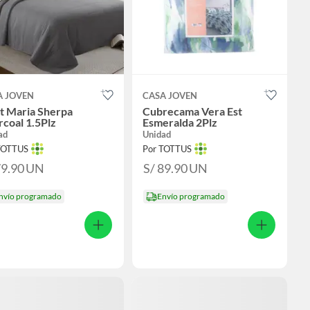
A JOVEN
CASA JOVEN
t Maria Sherpa
Cubrecama Vera Est
coal 1.5Plz
Esmeralda 2Plz
ad
Unidad
TOTTUS
Por TOTTUS
79.90
UN
S/ 89.90
UN
nvío programado
Envío programado