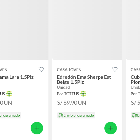
OVEN
CASA JOVEN
CAS
ma Lara 1.5Plz
Edredón Ema Sherpa Est
Cub
Beige 1.5Plz
Plo
Unidad
Unid
TUS
Por TOTTUS
Por 
90
UN
S/ 89.90
UN
S/ 
 programado
Envío programado
E