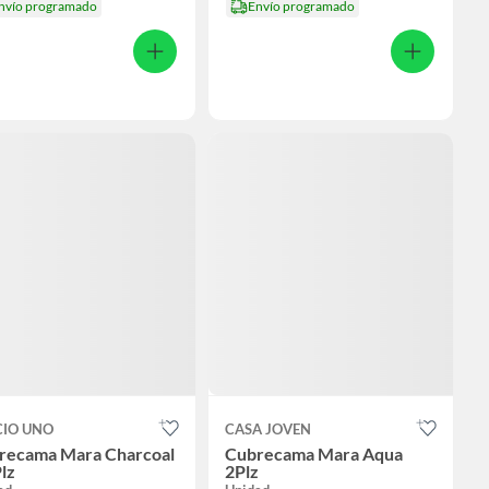
nvío programado
Envío programado
CIO UNO
CASA JOVEN
recama Mara Charcoal
Cubrecama Mara Aqua
lz
2Plz