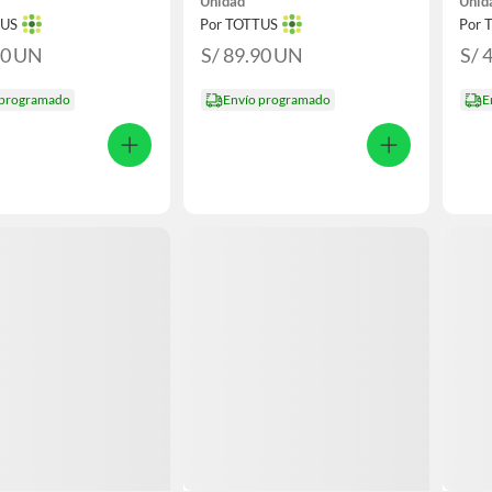
Unidad
Unid
TUS
Por TOTTUS
Por 
90
UN
S/ 89.90
UN
S/ 
 programado
Envío programado
E