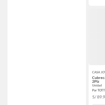
CASA J
Cubrec
2Plz
Unidad
Por TOT
S/ 89.