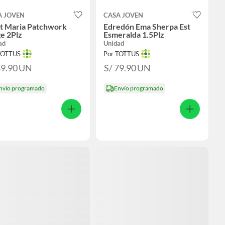
A JOVEN
CASA JOVEN
lt Maria Patchwork
Edredón Ema Sherpa Est
e 2Plz
Esmeralda 1.5Plz
ad
Unidad
TOTTUS
Por TOTTUS
89.90
UN
S/ 79.90
UN
nvío programado
Envío programado