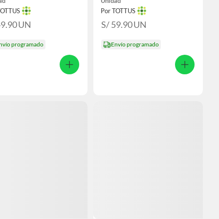
ad
Unidad
TOTTUS
Por TOTTUS
49.90
UN
S/ 59.90
UN
nvío programado
Envío programado