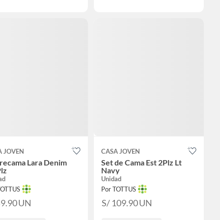
A JOVEN
CASA JOVEN
recama Lara Denim
Set de Cama Est 2Plz Lt
lz
Navy
ad
Unidad
TOTTUS
Por TOTTUS
59.90
UN
S/ 109.90
UN