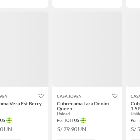
OVEN
CASA JOVEN
CAS
ama Vera Est Berry
Cubrecama Lara Denim
Cub
Queen
1.5P
Unidad
Unid
TUS
Por TOTTUS
Por 
90
UN
S/ 79.90
UN
S/ 