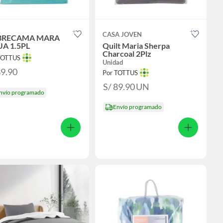
CASA JOVEN
BRECAMA MARA
A 1.5PL
Quilt Maria Sherpa
Charcoal 2Plz
TOTTUS
Unidad
39.90
Por TOTTUS
S/ 89.90
UN
nvío programado
Envío programado