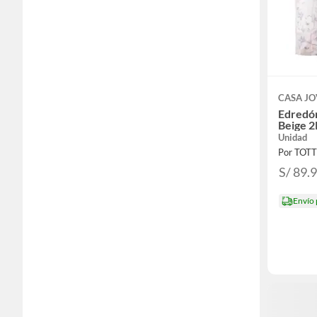
CASA J
Edredó
Beige 2
Unidad
Por TOT
S/ 89.
Envío