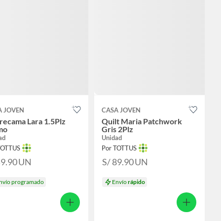
A JOVEN
CASA JOVEN
recama Lara 1.5Plz
Quilt Maria Patchwork
mo
Gris 2Plz
ad
Unidad
TOTTUS
Por TOTTUS
59.90
UN
S/ 89.90
UN
nvío programado
Envío
rápido