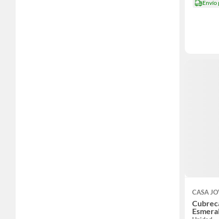
Envío
CASA J
Cubrec
Esmeral