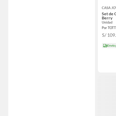
CASA J
Set de 
Berry
Unidad
Por TOT
S/ 109
Envío