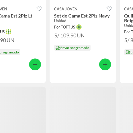
OVEN
CASA JOVEN
CAS
Cama Est 2Plz Lt
Set de Cama Est 2Plz Navy
Qui
Beig
Unidad
Unid
Por TOTTUS
TUS
Por 
S/ 109.90
UN
.90
UN
S/ 
Envío programado
 programado
E