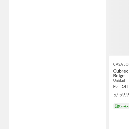
CASA J
Cubreca
Beige
Unidad
Por TOT
S/ 59.
Envío