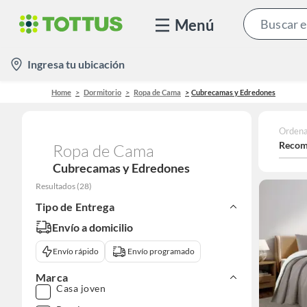
Menú
location-
Ingresa tu ubicación
icon
Home
Dormitorio
Ropa de Cama
Cubrecamas y Edredones
Ordena
Recom
Ropa de Cama
Cubrecamas y Edredones
Resultados
(
28
)
Tipo de Entrega
Envío a domicilio
Envío rápido
Envío programado
Marca
Casa joven