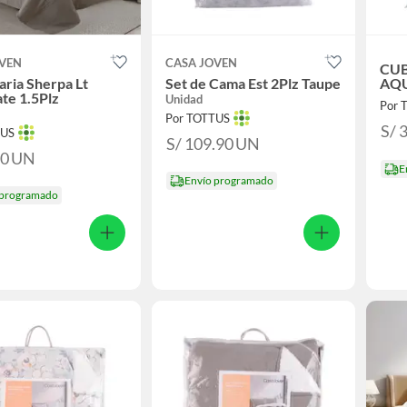
OVEN
CASA JOVEN
CU
aria Sherpa Lt
Set de Cama Est 2Plz Taupe
AQU
te 1.5Plz
Unidad
Por 
Por TOTTUS
S/ 
TUS
S/ 109.90
UN
90
UN
E
Envío programado
 programado