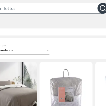
Search
Bar
r por
:
endados