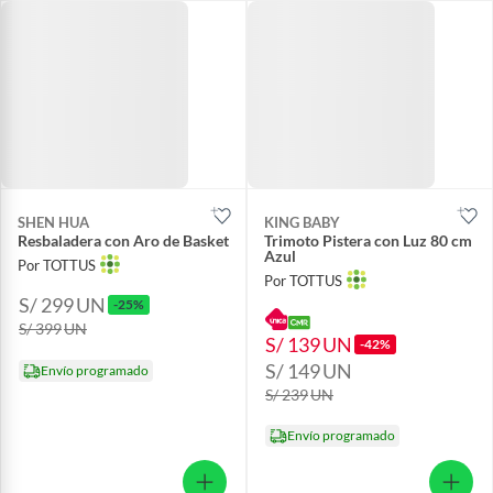
SHEN HUA
KING BABY
Resbaladera con Aro de Basket
Trimoto Pistera con Luz 80 cm
Azul
Por TOTTUS
Por TOTTUS
S/ 299
UN
-25%
S/ 399
UN
S/ 139
UN
-42%
S/ 149
UN
Envío programado
S/ 239
UN
Envío programado