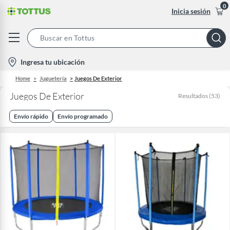
0
Inicia sesión
Search
Bar
location-
Ingresa tu ubicación
icon
Home
Juguetería
Juegos De Exterior
Juegos De Exterior
Resultados
(
53
)
Envío rápido
Envío programado