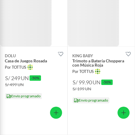
DOLU
KING BABY
Casa de Juegos Rosada
Trimoto a Batería Choppera
con Música Roja
Por TOTTUS
Por TOTTUS
S/ 249
UN
-50%
S/ 99.90
UN
-50%
S/ 499
UN
S/ 199
UN
Envío programado
Envío programado