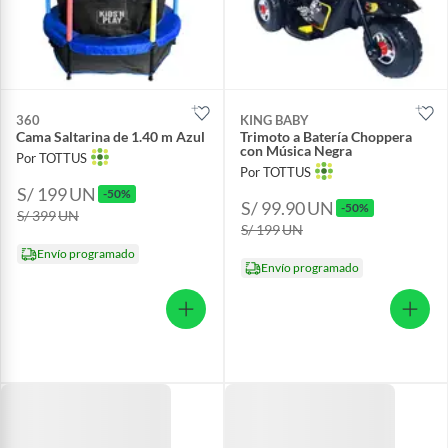
360
KING BABY
Cama Saltarina de 1.40 m Azul
Trimoto a Batería Choppera
con Música Negra
Por TOTTUS
Por TOTTUS
S/ 199
UN
-50%
S/ 99.90
UN
-50%
S/ 399
UN
S/ 199
UN
Envío programado
Envío programado