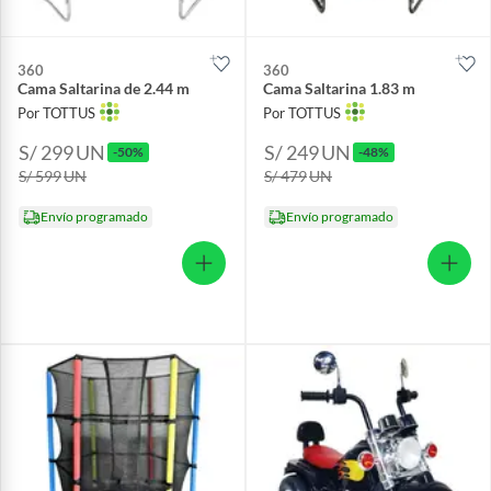
360
360
Cama Saltarina de 2.44 m
Cama Saltarina 1.83 m
Por TOTTUS
Por TOTTUS
S/ 299
UN
S/ 249
UN
-50%
-48%
S/ 599
UN
S/ 479
UN
Envío programado
Envío programado