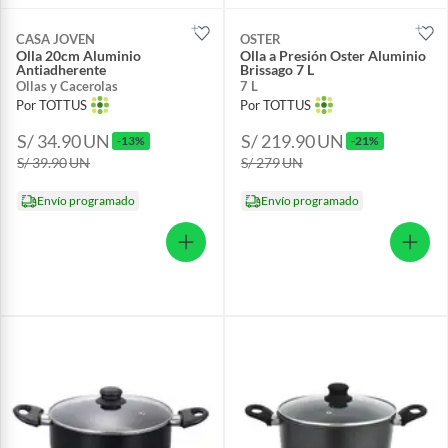
CASA JOVEN
OSTER
Olla 20cm Aluminio
Olla a Presión Oster Aluminio
Antiadherente
Brissago 7 L
Ollas y Cacerolas
7 L
Por TOTTUS
Por TOTTUS
S/ 34.90
UN
S/ 219.90
UN
-13%
-21%
S/ 39.90
UN
S/ 279
UN
Envío programado
Envío programado