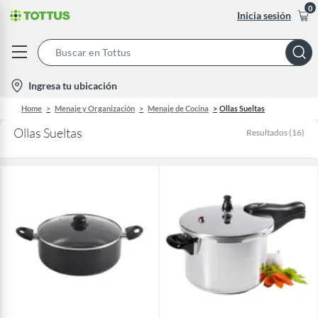
0
Inicia sesión
Search
Bar
location-
Ingresa tu ubicación
icon
Home
Menaje y Organización
Menaje de Cocina
Ollas Sueltas
Ollas Sueltas
Resultados
(
16
)