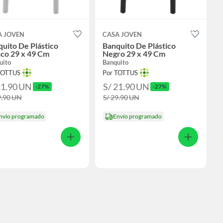
A JOVEN
CASA JOVEN
uito De Plástico
Banquito De Plástico
nco 29 x 49 Cm
Negro 29 x 49 Cm
uito
Banquito
TOTTUS
Por TOTTUS
21.90
UN
S/ 21.90
UN
-27%
-27%
9.90
UN
S/ 29.90
UN
nvío programado
Envío programado