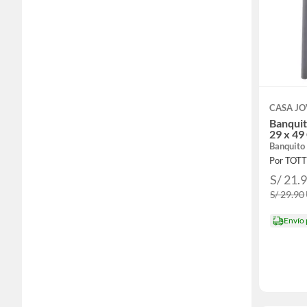
CASA J
Banquit
29 x 49
Banquito
Por TOT
S/ 21.
S/ 29.90
Envío