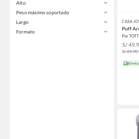
Alto
Peso máximo soportado
Largo
CASA J
Puff Ar
Formato
Por TOT
S/ 49.
S/ 69.90
Envío