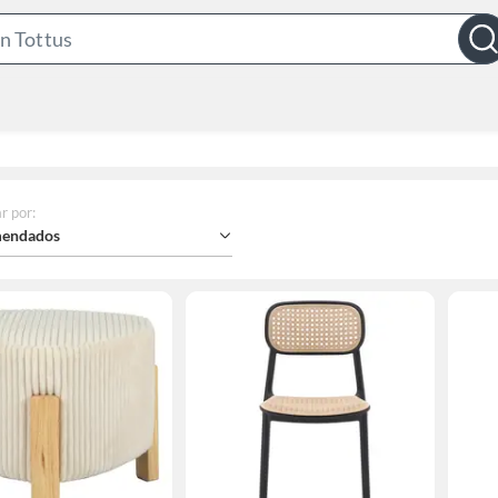
Search
Bar
r por
:
endados