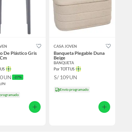
OVEN
CASA JOVEN
o De Plástico Gris
Banqueta Plegable Duna
 Cm
Beige
BANQUETA
TUS
Por TOTTUS
90
UN
S/ 109
UN
-27%
UN
Envío programado
 programado