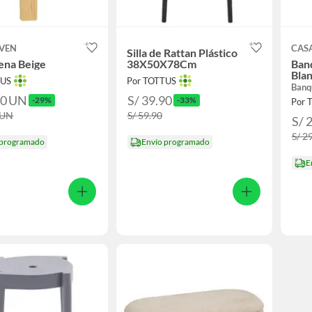
OVEN
CAS
Silla de Rattan Plástico
ena Beige
38X50X78Cm
Banq
Bla
TUS
Por TOTTUS
Banq
90
UN
S/ 39.90
-29%
-33%
Por 
UN
S/ 59.90
S/ 
S/ 2
 programado
Envío programado
E