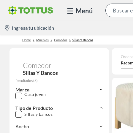
Menú
location-
Ingresa tu ubicación
icon
Home
Muebles
Comedor
Sillas Y Bancos
Ordena
Recom
Comedor
Sillas Y Bancos
Resultados
(
6
)
Marca
Casa joven
Tipo de Producto
Sillas y bancos
Ancho