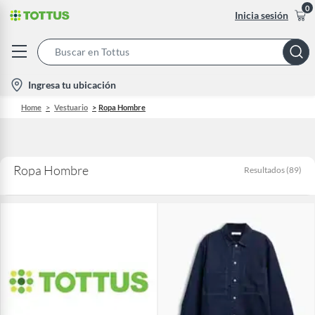
0
Inicia sesión
Search
Bar
location-
Ingresa tu ubicación
icon
Home
Vestuario
Ropa Hombre
Ropa Hombre
Resultados
(
89
)