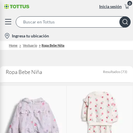
0
Inicia sesión
Search
Bar
location-
Ingresa tu ubicación
icon
Home
Vestuario
Ropa Bebe Niña
Ropa Bebe Niña
Resultados
(
73
)