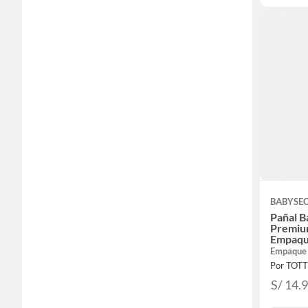
BABYSE
Pañal B
Premiu
Empaqu
Empaque
Por TOT
S/ 14.