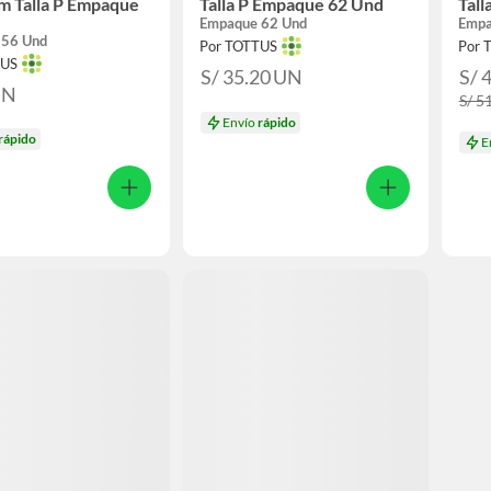
m Talla P Empaque
Talla P Empaque 62 Und
Tal
Empaque 62 Und
Empa
 56 Und
Por TOTTUS
Por 
TUS
S/ 35.20
UN
S/ 
UN
S/ 5
Envío
rápido
rápido
E