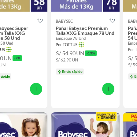
C
BABYSEC
BAB
abysec Super
Pañal Babysec Premium
Pañ
m Talla XXG
Talla XXG Empaque 78 Und
Pre
e 58 Und
54 
Empaque 78 Und
 58 Und
Empa
Por TOTTUS
TUS
Por 
S/ 54.90
UN
-13%
90
UN
S/ 
-7%
S/ 62.90
UN
UN
S/ 5
Envío
rápido
rápido
E