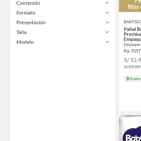
Contenido
Formato
Presentación
BABYSE
Pañal B
Talla
Premiu
Empaqu
Modelo
Empaque
Por TOT
S/ 55.
S/ 59.90
Envío