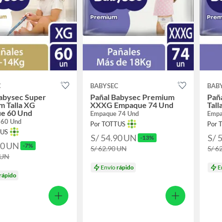
C
BABYSEC
BAB
abysec Super
Pañal Babysec Premium
Pañ
m Talla XG
XXXG Empaque 74 Und
Tal
e 60 Und
Empaque 74 Und
Empa
 60 Und
Por TOTTUS
Por 
TUS
S/ 54.90
UN
S/ 
-13%
90
UN
-7%
S/ 62.90
UN
S/ 6
UN
Envío
rápido
E
rápido