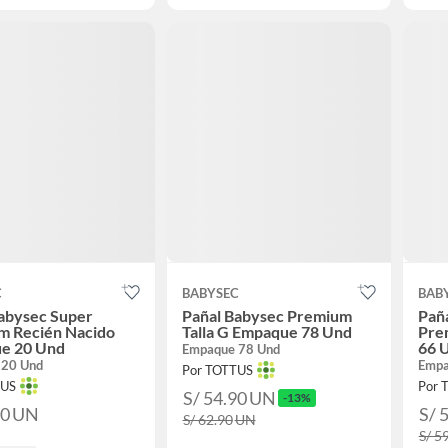
C
BABYSEC
BAB
abysec Super
Pañal Babysec Premium
Pañ
m Recién Nacido
Talla G Empaque 78 Und
Pre
e 20 Und
66 
Empaque 78 Und
 20 Und
Empa
Por TOTTUS
TUS
Por 
S/ 54.90
UN
-13%
90
UN
S/ 
S/ 62.90
UN
S/ 5