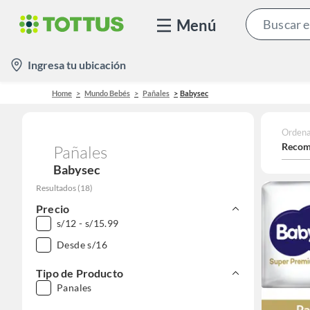
Menú
location-
Ingresa tu ubicación
icon
Home
Mundo Bebés
Pañales
Babysec
Ordena
Recom
Pañales
Babysec
Resultados
(
18
)
Precio
s/12 - s/15.99
Desde s/16
Tipo de Producto
Panales