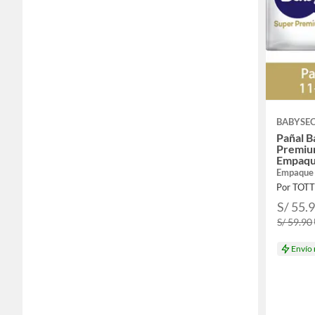
BABYSE
Pañal B
Premiu
Empaqu
Empaque
Por TOT
S/ 55.
S/ 59.90
Envío