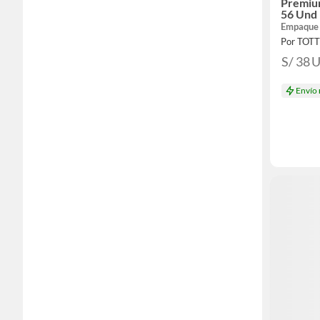
Premiu
56 Und
Empaque
Por TOT
S/ 38
Envío