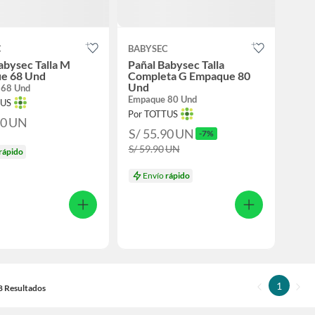
C
BABYSEC
abysec Talla M
Pañal Babysec Talla
e 68 Und
Completa G Empaque 80
Und
 68 Und
Empaque 80 Und
TUS
Por TOTTUS
50
UN
S/ 55.90
UN
-7%
S/ 59.90
UN
rápido
Envío
rápido
1
18 Resultados