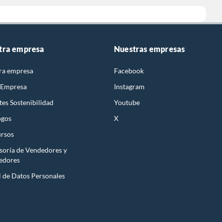
tra empresa
Nuestras empresas
ra empresa
Facebook
 Empresa
Instagram
es Sostenibilidad
Youtube
ogos
X
rsos
soría de Vendedores y
edores
l de Datos Personales