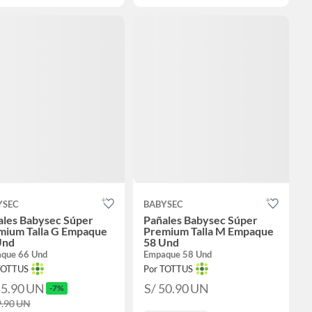
YSEC
BABYSEC
ales Babysec Súper
Pañales Babysec Súper
mium Talla G Empaque
Premium Talla M Empaque
Und
58 Und
que 66 Und
Empaque 58 Und
TOTTUS
Por TOTTUS
55.90
UN
S/ 50.90
UN
-7%
9.90
UN