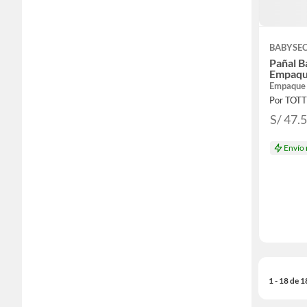
BABYSE
Pañal B
Empaqu
Empaque
Por TOT
S/ 47.
Envío
1 - 18 de 