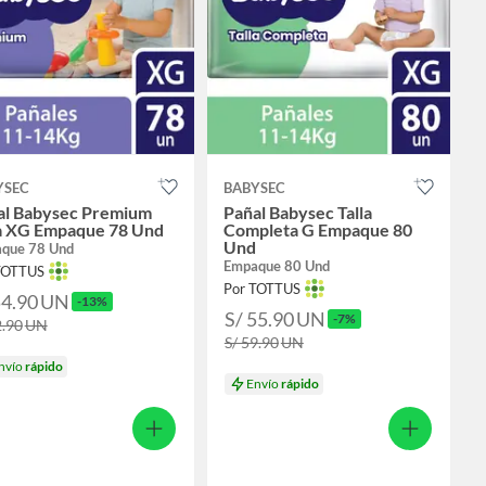
YSEC
BABYSEC
al Babysec Premium
Pañal Babysec Talla
la XG Empaque 78 Und
Completa G Empaque 80
Und
que 78 Und
Empaque 80 Und
TOTTUS
Por TOTTUS
54.90
UN
-13%
S/ 55.90
UN
-7%
2.90
UN
S/ 59.90
UN
nvío
rápido
Envío
rápido