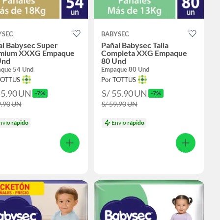
YSEC
BABYSEC
al Babysec Super
Pañal Babysec Talla
mium XXXG Empaque
Completa XXG Empaque
Und
80 Und
que 54 Und
Empaque 80 Und
TOTTUS
Por TOTTUS
55.90
UN
S/ 55.90
UN
-7%
-7%
9.90
UN
S/ 59.90
UN
nvío
rápido
Envío
rápido