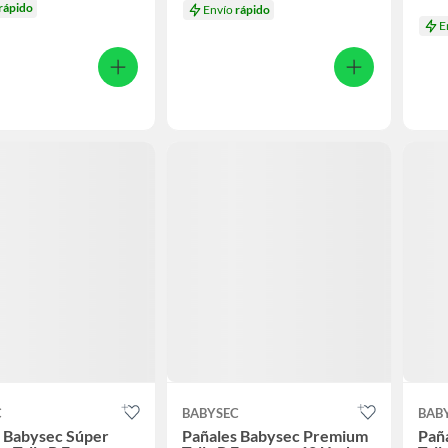
rápido
Envío
rápido
E
C
BABYSEC
BAB
s Babysec Súper
Pañales Babysec Premium
Pañ