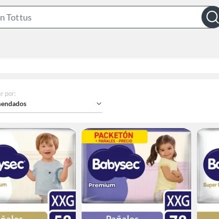
Search
Bar
r por
:
endados