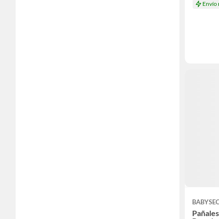
Envío
BABYSE
Pañale