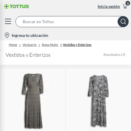
0
Inicia sesión
Search
Bar
location-
Ingresa tu ubicación
icon
Home
Vestuario
Ropa Mujer
Vestidos y Enterizos
Vestidos y Enterizos
Resultados
(
3
)