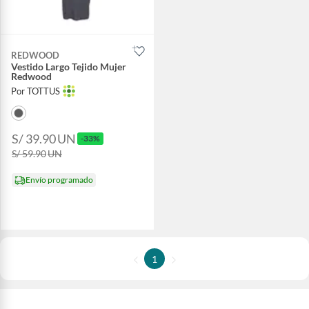
REDWOOD
Vestido Largo Tejido Mujer
Redwood
Por TOTTUS
S/ 39.90
UN
-33%
S/ 59.90
UN
Envío programado
1