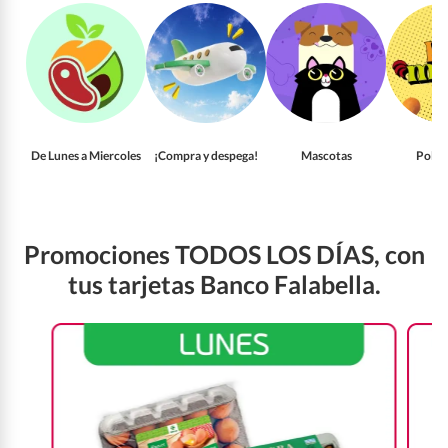
De Lunes a Miercoles
¡Compra y despega!
Mascotas
Pollo
Promociones TODOS LOS DÍAS, con
tus tarjetas Banco Falabella.