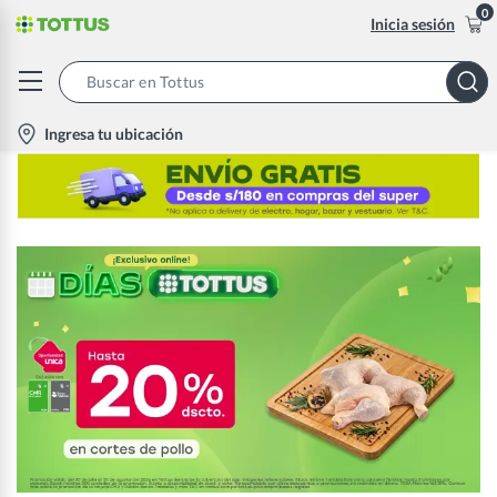
0
Inicia sesión
Search
Bar
location-
Ingresa tu ubicación
icon