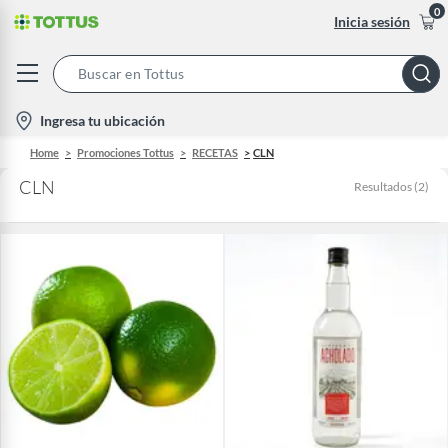
0
Inicia sesión
Search
Bar
location-
Ingresa tu ubicación
icon
Home
Promociones Tottus
RECETAS
CLN
CLN
Resultados
(
2
)