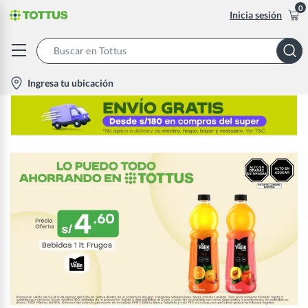
0
Inicia sesión
Search
Bar
location-
Ingresa tu ubicación
icon