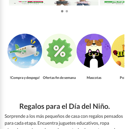
!Compra y despega!
Ofertas fin de semana
Mascotas
Pollo
Regalos para el Día del Niño.
Sorprende a los más pequeños de casa con regalos pensados
para cada etapa. Encuentra juguetes educativos, ropa