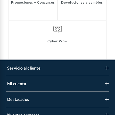
Promociones y Concursos
Devoluciones y cambios
Cyber Wow
Servicio al cliente
Mi cuenta
Libro de reclamaciones
Contáctanos
Destacados
Regístrate
Medios de pago
Cambiar contraseña
Nuestra empresa
Recetas