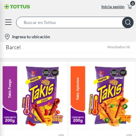
0
Inicia sesión
Search
Bar
location-
Ingresa tu ubicación
icon
Barcel
Resultados
(
4
)