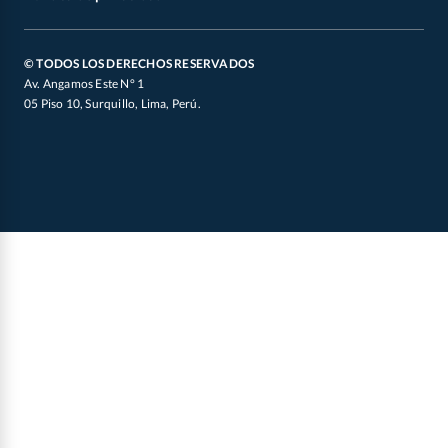
Defensoría de Vendedores y Proveedores
Canal de Integridad
Oficial de Datos Personales
© TODOS LOS DERECHOS RESERVADOS
Av. Angamos Este N° 1
05 Piso 10, Surquillo, Lima, Perú.