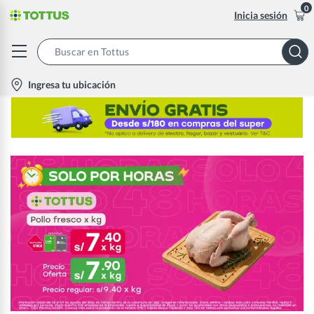
0
Inicia sesión
Search
Bar
location-
Ingresa tu ubicación
icon