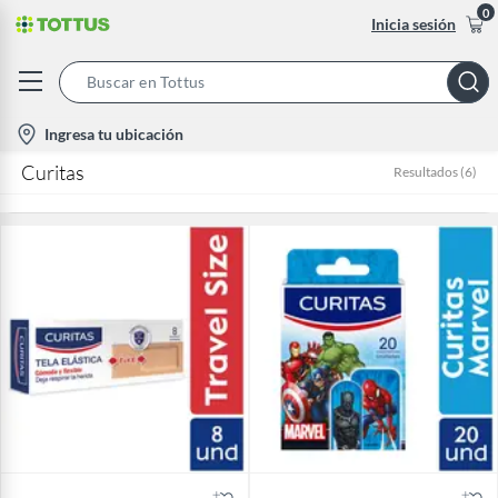
0
Inicia sesión
Search
Bar
location-
Ingresa tu ubicación
icon
Curitas
Resultados
(
6
)