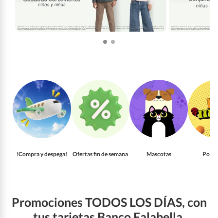
!Compra y despega!
Ofertas fin de semana
Mascotas
Pollo
Promociones TODOS LOS DÍAS, con
tus tarjetas Banco Falabella.