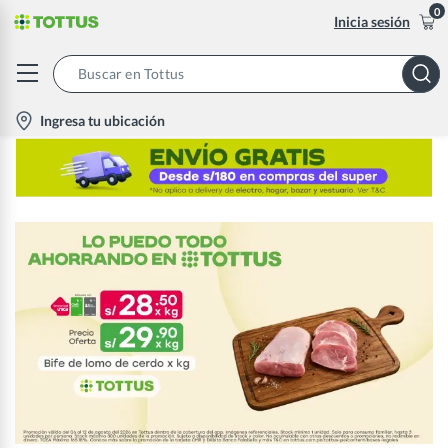
0
Inicia sesión
Search
Bar
location-
Ingresa tu ubicación
icon