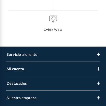
Cyber Wow
Servicio al cliente
Mi cuenta
Libro de reclamaciones
Contáctanos
Destacados
Regístrate
Medios de pago
Cambiar contraseña
Nuestra empresa
Recetas
Tipos de entrega
Mis compras