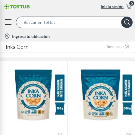
0
Inicia sesión
Search
Bar
location-
Ingresa tu ubicación
icon
Inka Corn
Resultados
(
2
)