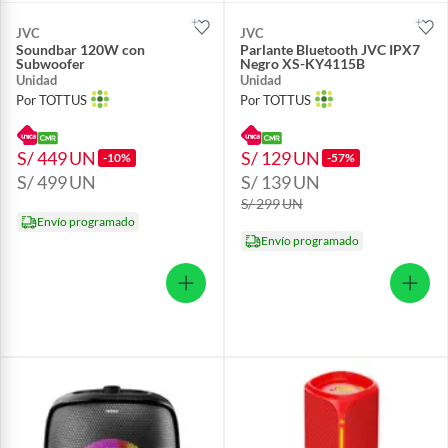
JVC
JVC
Soundbar 120W con
Parlante Bluetooth JVC IPX7
Subwoofer
Negro XS-KY4115B
Unidad
Unidad
Por TOTTUS
Por TOTTUS
S/ 449
UN
S/ 129
UN
-10%
-57%
S/ 499
UN
S/ 139
UN
S/ 299
UN
Envío programado
Envío programado