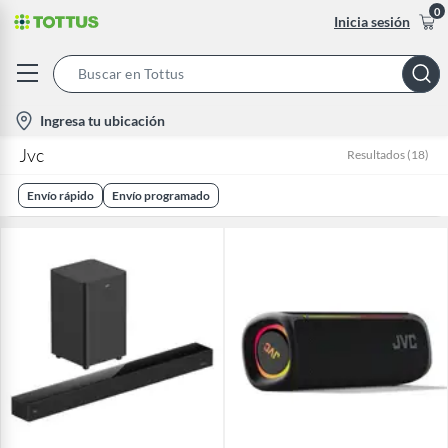
0
Inicia sesión
Search
Bar
location-
Ingresa tu ubicación
icon
Jvc
Resultados
(
18
)
Envío rápido
Envío programado