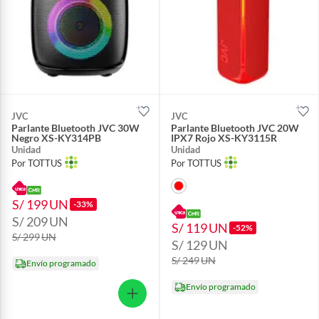
JVC
JVC
Parlante Bluetooth JVC 30W
Parlante Bluetooth JVC 20W
Negro XS-KY314PB
IPX7 Rojo XS-KY3115R
Unidad
Unidad
Por TOTTUS
Por TOTTUS
S/ 199
UN
-33%
S/ 209
UN
S/ 119
UN
-52%
S/ 299
UN
S/ 129
UN
S/ 249
UN
Envío programado
Envío programado