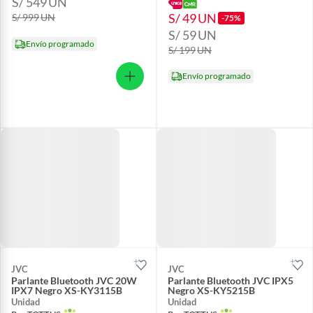
S/ 549
UN
S/ 49
UN
S/ 999
UN
-75%
S/ 59
UN
Envío programado
S/ 199
UN
Envío programado
JVC
JVC
Parlante Bluetooth JVC 20W
Parlante Bluetooth JVC IPX5
IPX7 Negro XS-KY3115B
Negro XS-KY5215B
Unidad
Unidad