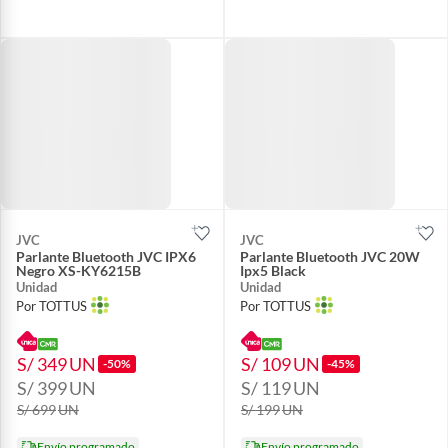
JVC
JVC
Parlante Bluetooth JVC IPX6
Parlante Bluetooth JVC 20W
Negro XS-KY6215B
Ipx5 Black
Unidad
Unidad
Por TOTTUS
Por TOTTUS
S/ 349
UN
S/ 109
UN
-50%
-45%
S/ 399
UN
S/ 119
UN
S/ 699
UN
S/ 199
UN
Envío programado
Envío programado