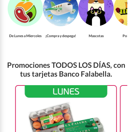
De Lunes a Miercoles
¡Compra y despega!
Mascotas
Pollo
Promociones TODOS LOS DÍAS, con
tus tarjetas Banco Falabella.