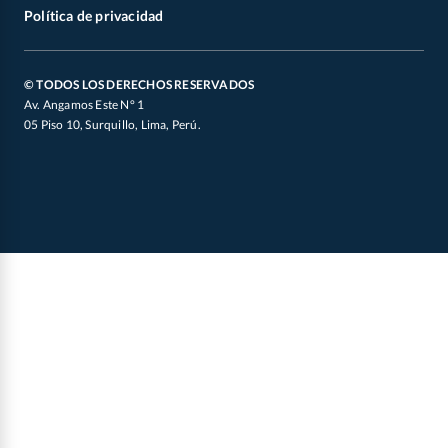
Partidos 2026
X
Otros documentos legales
Política de privacidad
Defensoría de Vendedores y Proveedores
Canal de Integridad
Oficial de Datos Personales
© TODOS LOS DERECHOS RESERVADOS
Av. Angamos Este N° 1
05 Piso 10, Surquillo, Lima, Perú.