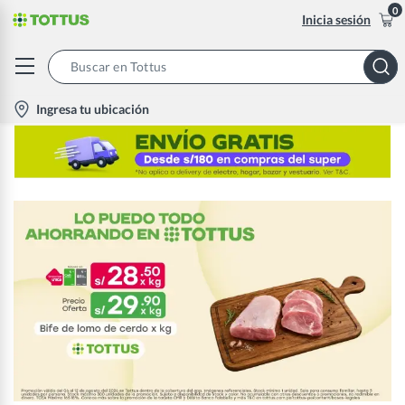
0
Inicia sesión
Search
Bar
location-
Ingresa tu ubicación
icon