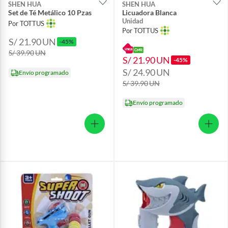
SHEN HUA
SHEN HUA
Set de Té Metálico 10 Pzas
Licuadora Blanca
Unidad
Por TOTTUS
Por TOTTUS
S/ 21.90
UN
-45%
S/ 39.90
UN
S/ 21.90
UN
-45%
S/ 24.90
UN
Envío programado
S/ 39.90
UN
Envío programado