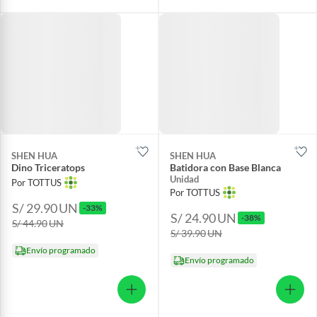
SHEN HUA
SHEN HUA
Dino Triceratops
Batidora con Base Blanca
Unidad
Por TOTTUS
Por TOTTUS
S/ 29.90
UN
-33%
S/ 24.90
UN
-38%
S/ 44.90
UN
S/ 39.90
UN
Envío programado
Envío programado