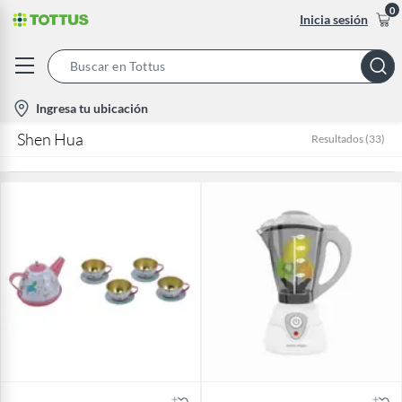
0
Inicia sesión
Search
Bar
location-
Ingresa tu ubicación
icon
Shen Hua
Resultados
(
33
)