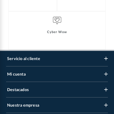
Cyber Wow
Servicio al cliente
Mi cuenta
Libro de reclamaciones
Contáctanos
Destacados
Regístrate
Medios de pago
Cambiar contraseña
Nuestra empresa
Recetas
Tipos de entrega
Mis compras