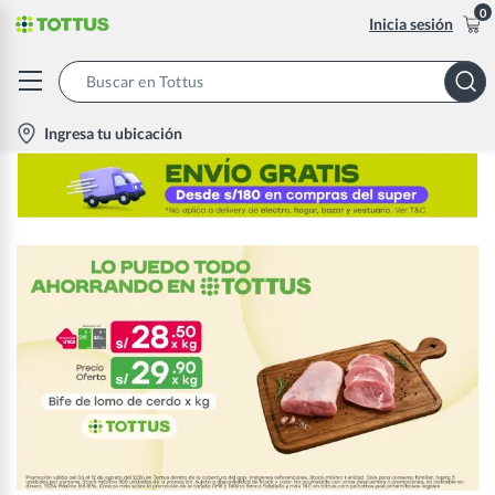
0
Inicia sesión
Search
Bar
location-
Ingresa tu ubicación
icon