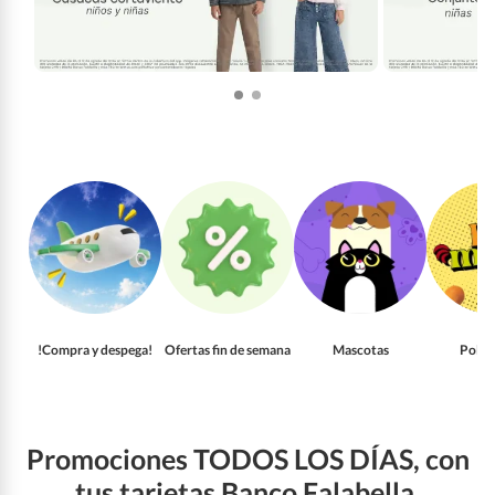
!Compra y despega!
Ofertas fin de semana
Mascotas
Pollo
Promociones TODOS LOS DÍAS, con
tus tarjetas Banco Falabella.