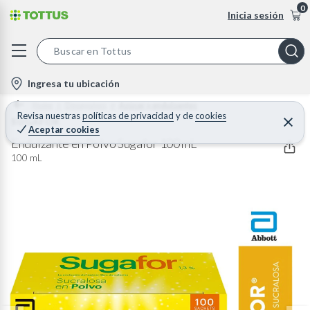
0
Inicia sesión
S
e
l
Ingresa tu ubicación
a
o
Home
Desayunos
Azúcar y endulzantes
r
c
Revisa nuestras
políticas de privacidad
y
de
cookies
SUGAFOR
C
c
Aceptar cookies
e
a
h
r
Endulzante en Polvo Sugafor 100 mL
t
r
B
100 mL
a
i
r
a
o
r
n
-
i
c
o
n