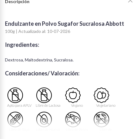
Descripción
Endulzante en Polvo Sugafor Sucralosa Abbott
100g | Actualizado al: 10-07-2026
Ingredientes:
Dextrosa, Maltodextrina, Sucralosa.
Consideraciones/ Valoración:
Apto para APLV
Libre de Lactosa
Vegano
Vegetariano
Libre de Soya
Libre de Huevo
Libre de Peces
Libre de
Mariscos