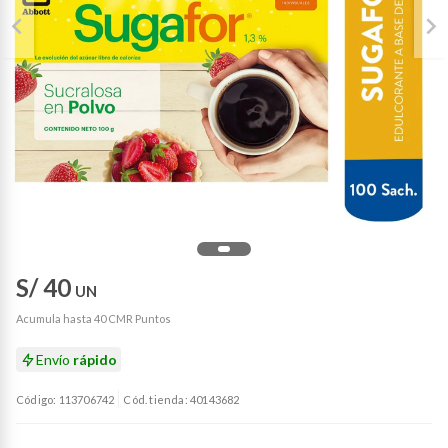
S/ 40
UN
Acumula hasta 40 CMR Puntos
Envío
rápido
Código: 113706742
Cód. tienda: 40143682