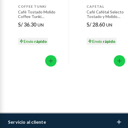
Motocicletas y bicicletas motorizadas.
COFFEE TUNKI
CAFETAL
Café Tostado Molido
Café Cafétal Selecto
Licores y cigarros electrónicos.
Coffee Tunki
Tostado y Molido
Orgánico Americano
Bolsa 454 g
S/ 36.30
S/ 28.60
UN
UN
Envase 215 g
Envío
rápido
Envío
rápido
Servicio al cliente