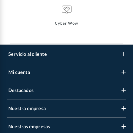
Cyber Wow
Servicio al cliente
Mi cuenta
Libro de reclamaciones
Contáctanos
Destacados
Regístrate
Medios de pago
Cambiar contraseña
Nuestra empresa
Recetas
Tipos de entrega
Mis compras
Album Panini
Programa CMR puntos
Nuestras empresas
Nuestra empresa
Carnes