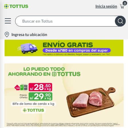
0
Inicia sesión
Search
Bar
location-
Ingresa tu ubicación
icon