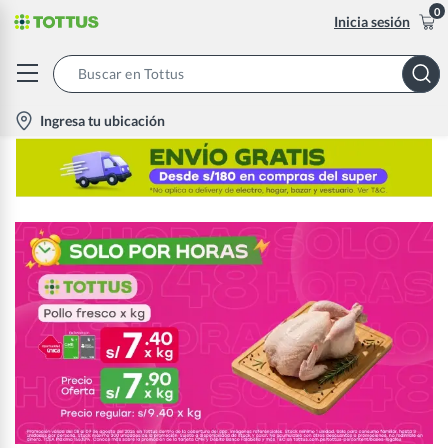
0
Inicia sesión
Search
Bar
location-
Ingresa tu ubicación
icon