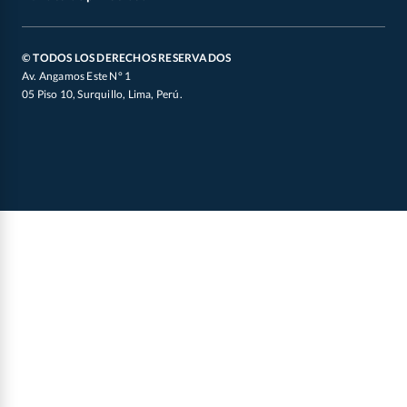
Defensoría de Vendedores y Proveedores
Canal de Integridad
Oficial de Datos Personales
© TODOS LOS DERECHOS RESERVADOS
Av. Angamos Este N° 1
05 Piso 10, Surquillo, Lima, Perú.