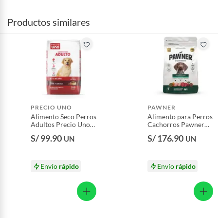
Productos similares
PRECIO UNO
PAWNER
Alimento Seco Perros
Alimento para Perros
Adultos Precio Uno
Cachorros Pawner
Bolsa 25 Kg
Pollo y Carne Bolsa
S/ 99.90
S/ 176.90
UN
UN
15 Kg
Envío
rápido
Envío
rápido