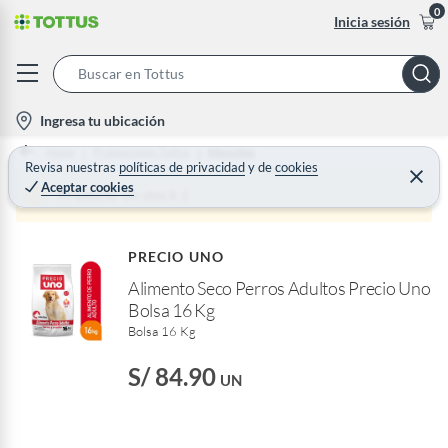
0
Inicia sesión
S
e
l
Ingresa tu ubicación
a
o
Home
Promociones Tottus
Mascotas
r
c
Revisa nuestras
políticas de privacidad
y
de
cookies
C
c
Aceptar cookies
e
a
Producto sin stock :(
h
r
t
r
B
a
i
r
a
PRECIO UNO
o
r
Alimento Seco Perros Adultos Precio Uno
n
Bolsa 16 Kg
-
Bolsa 16 Kg
i
c
S/ 84.90
UN
o
n