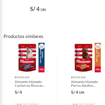
S/ 4
UN
Productos similares
RICOCAN
RICOCAN
Alimento Húmedo
Alimento Húmedo
Cachorros Ricocan
Perros Adultos
Trozos de Cordero
Ricocan Trozos de
S/ 4
S/ 4
UN
Doypack 100 g
Pollo Doypack 100 g