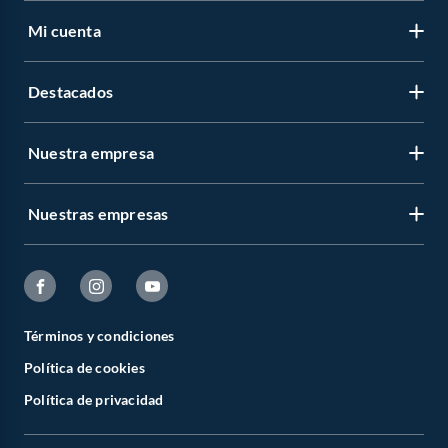
Mi cuenta
Libro de reclamaciones
Contáctanos
Destacados
Regístrate
Medios de pago
Cambiar contraseña
Nuestra empresa
Recetas
Tipos de entrega
Mis compras
Album Panini
Programa CMR puntos
Nuestras empresas
Nuestra empresa
Carnes
Horario y tiendas
Venta Empresa
Cervezas
Facebook
Bases legales de campañas y concursos
Reportes Sostenibilidad
Televisores y Smart TV
Instagram
Centro de Ayuda
Catálogos
Términos y condiciones
Cyber Wow 2026
Youtube
Zonas de Coberturas
Política de cookies
Concursos
Partidos 2026
X
Otros documentos legales
Política de privacidad
Defensoría de Vendedores y Proveedores
Canal de Integridad