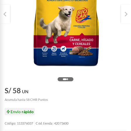
S/ 58
UN
Acumula hasta 58 CMR Puntos
Envío
rápido
Código: 113376037
Cód. tienda: 42073600