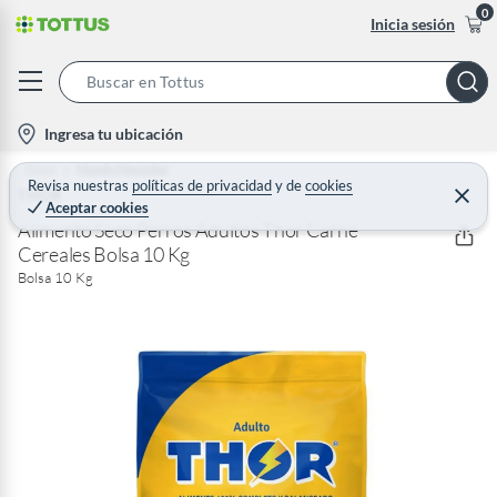
0
Inicia sesión
S
e
l
Ingresa tu ubicación
a
o
Home
Mundo Mascotas
r
c
Revisa nuestras
políticas de privacidad
y
de
cookies
THOR
C
c
Aceptar cookies
e
a
h
r
Alimento Seco Perros Adultos Thor Carne
t
r
Cereales Bolsa 10 Kg
B
a
i
r
Bolsa 10 Kg
a
o
r
n
-
i
c
o
n