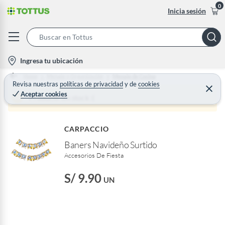
0
Inicia sesión
S
e
l
Ingresa tu ubicación
a
o
Home
Menaje y Organización
Menaje de Cocina
r
c
Revisa nuestras
políticas de privacidad
y
de
cookies
C
c
Aceptar cookies
e
a
Producto sin stock :(
h
r
t
r
B
a
i
r
a
CARPACCIO
o
r
Baners Navideño Surtido
n
Accesorios De Fiesta
-
i
S/ 9.90
UN
c
o
n