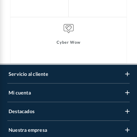
Cyber Wow
Servicio al cliente
Mi cuenta
Libro de reclamaciones
Contáctanos
Destacados
Regístrate
Medios de pago
Cambiar contraseña
Nuestra empresa
Recetas
Tipos de entrega
Mis compras