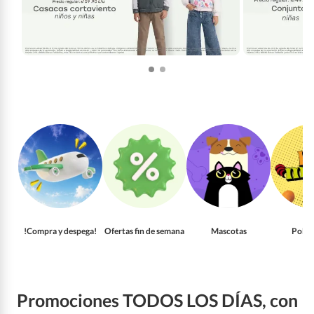
!Compra y despega!
Ofertas fin de semana
Mascotas
Pollo
Promociones TODOS LOS DÍAS, con