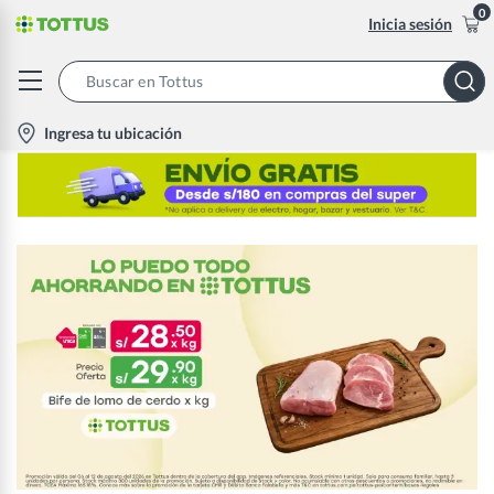
0
Inicia sesión
Search
Bar
location-
Ingresa tu ubicación
icon