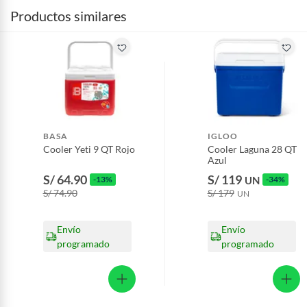
Productos similares
BASA
IGLOO
Cooler Yeti 9 QT Rojo
Cooler Laguna 28 QT
Azul
S/ 64.90
S/ 119
-13%
UN
-34%
S/ 74.90
S/ 179
UN
Envío
Envío
programado
programado