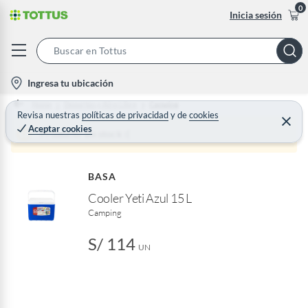
0
Inicia sesión
S
e
l
Ingresa tu ubicación
a
o
Home
Deportes y Aire Libre
Camping
r
c
Revisa nuestras
políticas de privacidad
y
de
cookies
C
c
Aceptar cookies
e
a
Producto sin stock :(
h
r
t
r
B
a
i
r
a
BASA
o
r
Cooler Yeti Azul 15 L
n
Camping
-
i
S/ 114
c
UN
o
n