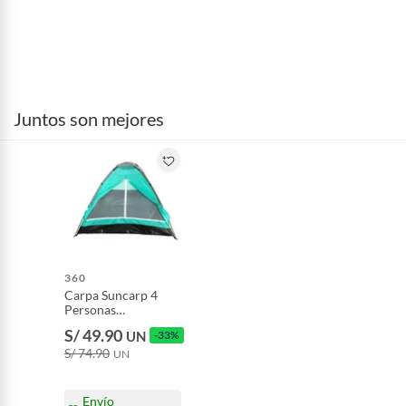
Juntos son mejores
360
Carpa Suncarp 4
Personas
210x180x110 cm
S/ 49.90
UN
-33%
S/ 74.90
UN
Envío