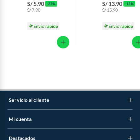
Lata 140 g
Forest Envase 150 
S/ 5.90
S/ 13.90
-25%
-13%
S/ 7.90
S/ 15.90
Envío
rápido
Envío
rápido
Servicio al cliente
Mi cuenta
Libro de reclamaciones
Contáctanos
Destacados
Regístrate