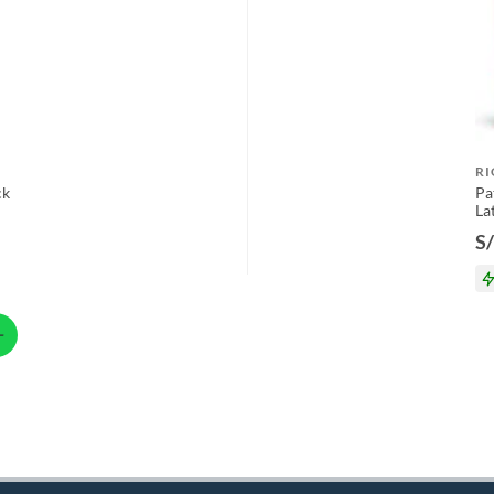
R
ck
Pa
La
S/