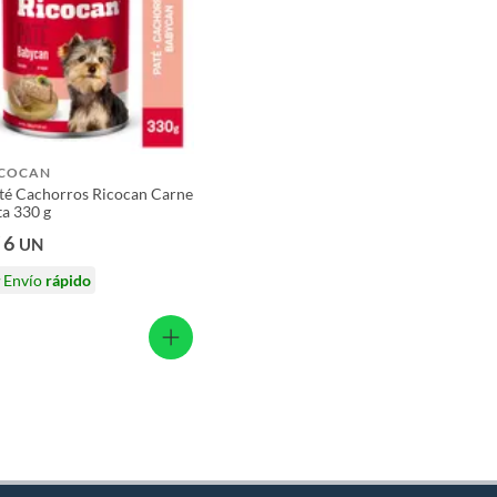
ICOCAN
té Cachorros Ricocan Carne
ta 330 g
 6
UN
Envío
rápido