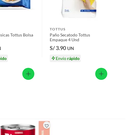
TOTTUS
sicas Tottus Bolsa
Paño Secatodo Tottus
Empaque 4 Und
S/ 3.90
N
UN
pido
Envío
rápido