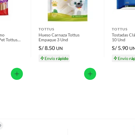
o
s productos para asfalto.
, tecnología, línea blanca, colchones, muebles, bicicletas y
TOTTUS
TOTTUS
n
uno
Hueso Carnaza Tottus
Tostadas Clá
et Tottus
Empaque 3 Und
10 Und
S/ 8.50
S/ 5.90
UN
U
S
Envío
rápido
Envío
rá
suplementos alimenticios, vitaminas.
e 7 Und
baño con señales de uso, sin empaques, etiquetas o sellos.