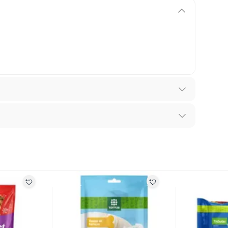
ue
recibes para hacer una devolución.
erentes, otras con restricciones y algunas que no se
o Para Perros
ores tienen:
 productos para asfalto, hormigón, albañilería.
ha