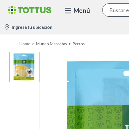
Menú
l
Ingresa tu ubicación
o
c
Home
Mundo Mascotas
Perros
a
t
i
o
n
-
i
c
o
n