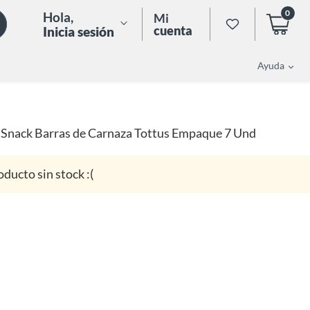
0
Hola
,
Mi
cuenta
Inicia sesión
Ayuda
Snack Barras de Carnaza Tottus Empaque 7 Und
oducto sin stock :(