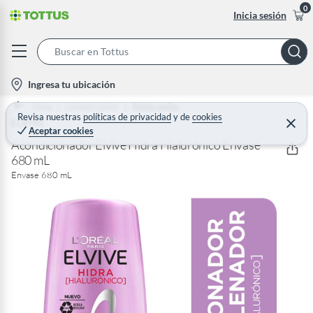
0
Inicia sesión
S
e
l
Ingresa tu ubicación
a
o
Home
Cuidado Capilar
Rutina capilar
r
c
Revisa nuestras
políticas de privacidad
y
de
cookies
ELVIVE
C
c
Aceptar cookies
e
a
h
r
Acondicionador Elvive Hidra Hialurónico Envase
t
r
680 mL
B
a
i
r
Envase 680 mL
a
o
r
n
-
i
c
o
n