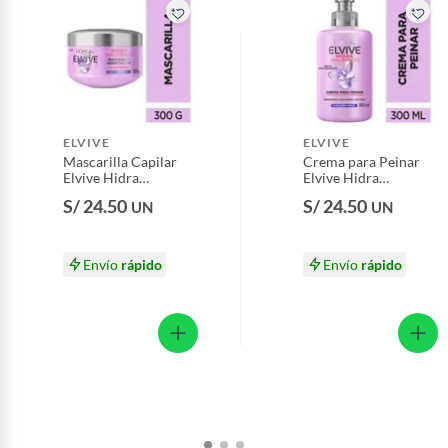
Pinturas de color a pedido.
Plantas.
Productos que hayan sido previamente instalados.
Baterías de auto.
Motocicletas y bicicletas motorizadas.
ELVIVE
ELVIVE
Licores y cigarros electrónicos.
Mascarilla Capilar
Crema para Peinar
Elvive Hidra
Elvive Hidra
Hialurónico Envase
Hialurónico Envase
S/ 24.50
S/ 24.50
UN
UN
300 g
300 mL
Envío
rápido
Envío
rápido