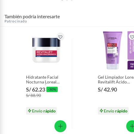
También podría interesarte
Patrocinado
Hidratante Facial
Gel Limpiador Lore
Nocturna Loreal
Revitalift Ácido
Revitalift Ácido
Hialurónico Envase
S/ 62.23
S/ 42.90
-30%
Hialurónico Envase
150 mL
S/ 88.90
50 mL
Envío
rápido
Envío
rápido