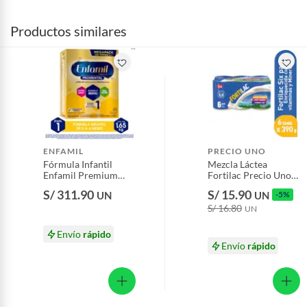
Productos similares
ENFAMIL
PRECIO UNO
Fórmula Infantil
Mezcla Láctea
Enfamil Premium
Fortilac Precio Uno
Etapa 1 Caja 1.65 Kg
Sixpack Lata 390 g
S/ 311.90
S/ 15.90
UN
UN
-5%
S/ 16.80
UN
Envío
rápido
Envío
rápido