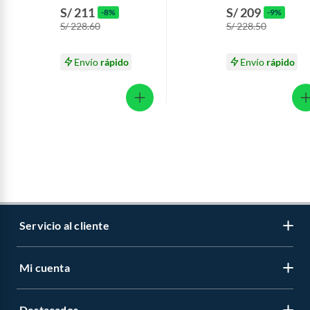
Caja 2.2 Kg
Vainilla Caja 2.2 Kg
S/ 211
S/ 209
-8%
-9%
S/ 228.60
S/ 228.50
Envío
rápido
Envío
rápido
Servicio al cliente
Mi cuenta
Libro de reclamaciones
Contáctanos
Destacados
Regístrate