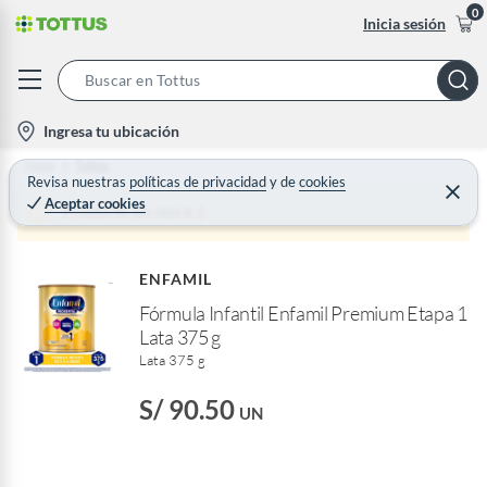
0
Inicia sesión
S
e
l
Ingresa tu ubicación
a
o
Home
Tottus
r
c
Revisa nuestras
políticas de privacidad
y
de
cookies
C
c
Aceptar cookies
e
a
Producto sin stock :(
h
r
t
r
B
a
i
r
a
ENFAMIL
o
r
Fórmula Infantil Enfamil Premium Etapa 1
n
Lata 375 g
-
Lata 375 g
i
c
S/ 90.50
UN
o
n