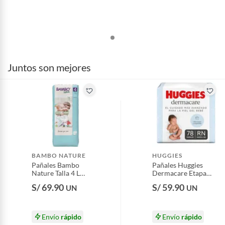
Juntos son mejores
BAMBO NATURE
HUGGIES
Pañales Bambo
Pañales Huggies
Nature Talla 4 L
Dermacare Etapa
Empaque 48 Und
0/RN Empaque 78
S/ 69.90
S/ 59.90
UN
UN
Und
Envío
rápido
Envío
rápido