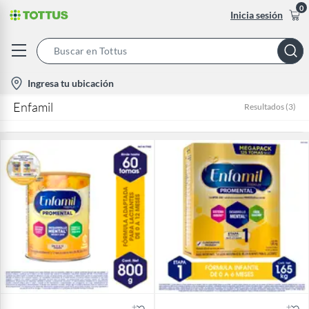
0
Inicia sesión
Search
Bar
location-
Ingresa tu ubicación
icon
Enfamil
Resultados
(
3
)