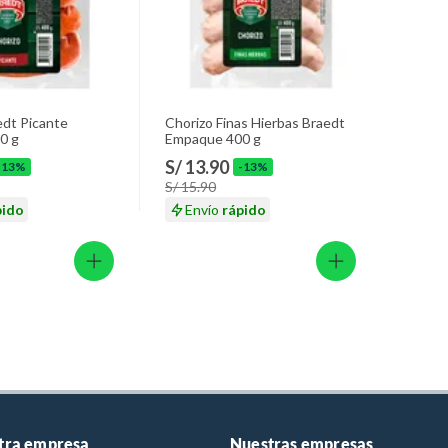
edt Picante
Chorizo Finas Hierbas Braedt
0 g
Empaque 400 g
S/ 13.90
-13%
-13%
S/ 15.90
pido
Envío
rápido
tra empresa
Nuestras empresas