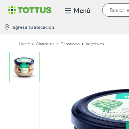
Menú
l
Ingresa tu ubicación
o
c
Home
Abarrotes
Conservas
Vegetales
a
t
i
o
n
-
i
c
o
n