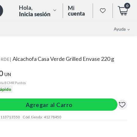
0
Hola
,
Mi
cuenta
Inicia sesión
Ayuda
Alcachofa Casa Verde Grilled Envase 220 g
|
ERDE
0
UN
ta 8 CMR Puntos
rápido
Agregar al Carro
: 113713550
Cód. tienda: 41278450