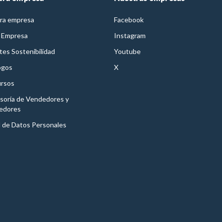
ra empresa
Facebook
 Empresa
Instagram
es Sostenibilidad
Youtube
ogos
X
rsos
soría de Vendedores y
edores
l de Datos Personales