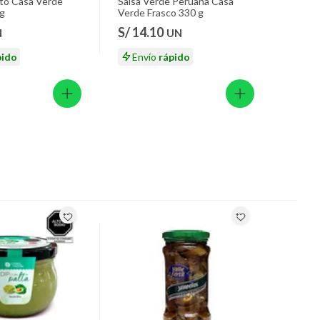
to Casa Verde
Salsa Verde Peruana Casa
g
Verde Frasco 330 g
S/ 14.10
N
UN
pido
Envío
rápido