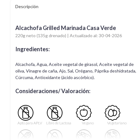
Descripción
Alcachofa Grilled Marinada Casa Verde
220g neto (135g drenado) | Actualizado al: 30-04-2026
Ingredientes:
Alcachofa, Agua, Aceite vegetal de girasol, Aceite vegetal de
oliva, Vinagre de caña, Ajo, Sal, Orégano, Páprika deshidratada,
Cúrcuma, Antioxidante (ácido ascórbico).
Consideraciones/ Valoración:
Apto para APLV
Libre de Lactosa
Vegano
Vegetariano