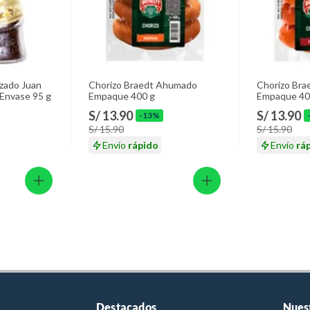
lizado Juan
Chorizo Braedt Ahumado
Chorizo Bra
 Envase 95 g
Empaque 400 g
Empaque 40
S/ 13.90
S/ 13.90
-13%
S/ 15.90
S/ 15.90
Envío
rápido
Envío
rá
Destacados
Nues