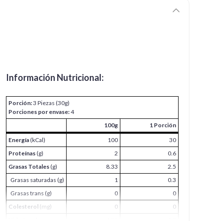
Información Nutricional:
Porción:
3 Piezas (30g)
Porciones por envase:
4
100g
1 Porción
Energía
(kCal)
100
30
Proteínas
(g)
2
0.6
Grasas Totales
(g)
8.33
2.5
Grasas saturadas (g)
1
0.3
Grasas trans (g)
0
0
Colesterol
(mg)
0
0
Hidratos de
4.33
1.3