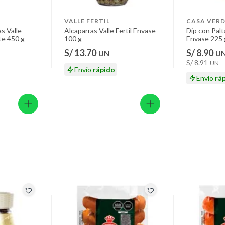
VALLE FERTIL
CASA VERD
s Valle
Alcaparras Valle Fertil Envase
Dip con Pal
te 450 g
100 g
Envase 225 
S/ 13.70
S/ 8.90
UN
U
S/ 8.91
UN
Envío
rápido
Envío
rá