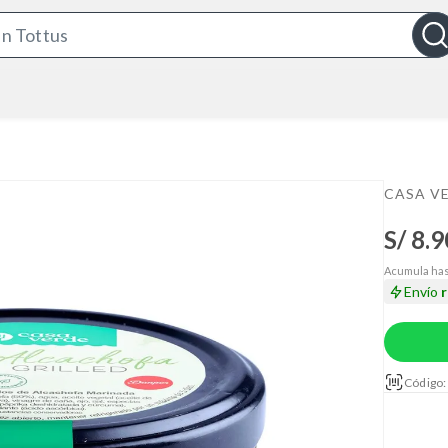
S
e
a
r
c
h
B
CASA V
a
S/ 8.9
r
Acumula has
Envío
Código