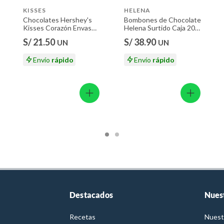
KISSES
HELENA
Chocolates Hershey's
Bombones de Chocolate
Kisses Corazón Envase
Helena Surtido Caja 20
102 g
Und
S/ 21.50
S/ 38.90
UN
UN
Envío
rápido
Envío
rápido
Destacados
Nues
Recetas
Nuest