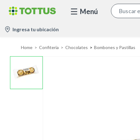
Menú
l
Ingresa tu ubicación
o
c
Home
Confiteria
Chocolates
Bombones y Pastillas
a
t
i
o
n
-
i
c
o
n