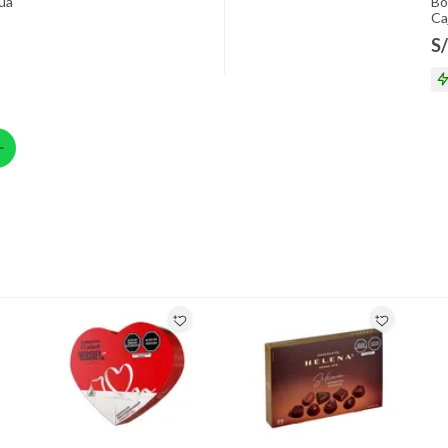
ión
ua
Bo
Ca
S/
 suplementos alimenticios, vitaminas.
 baño con señales de uso, sin empaques, etiquetas o sellos.