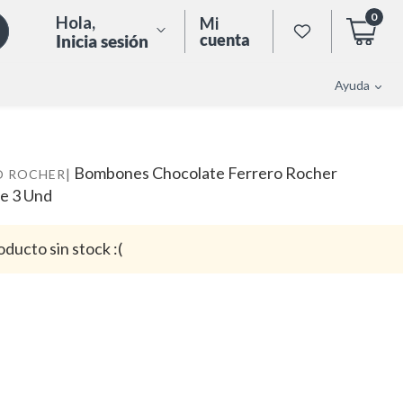
0
Hola
,
Mi
cuenta
Inicia sesión
Ayuda
Bombones Chocolate Ferrero Rocher
|
O ROCHER
e 3 Und
oducto sin stock :(