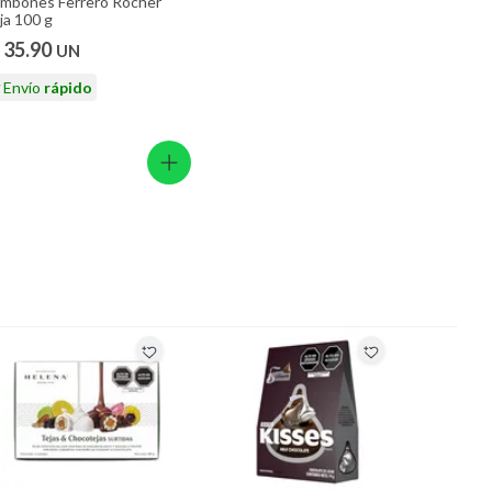
mbones Ferrero Rocher
ja 100 g
 35.90
UN
Envío
rápido