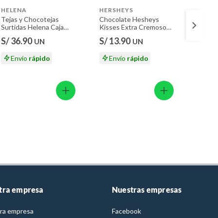
HELENA
HERSHEYS
HERS
Tejas y Chocotejas
Chocolate Hesheys
Choco
Surtidas Helena Caja
Kisses Extra Cremoso
Kisses
180 g
Caja 74 g
Caja 7
S/ 36.90
S/ 13.90
S/ 13
UN
UN
Envío
rápido
Envío
rápido
En
tra empresa
Nuestras empresas
ra empresa
Facebook