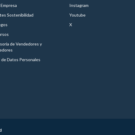
 Empresa
Instagram
es Sostenibilidad
Youtube
ogos
X
rsos
soría de Vendedores y
edores
l de Datos Personales
d