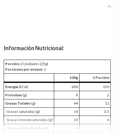
Información Nutricional:
Porción:
2 Unidades (25g)
Porciones por envase:
1
100g
1 Porción
Energía
(kCal)
600
150
Proteínas
(g)
8
2
Grasas Totales
(g)
44
11
Grasas saturadas (g)
14
3.5
Grasas monoinsaturadas (g)
24
6
Grasas poliinsaturadas (g)
4
1
Grasas trans (g)
0
0